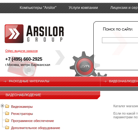
Компьютеры "Arsilor"
Услуги компании
Лицензии и се
tech
Офис выдачи заказов
+7 (495) 660-2925
г.Москва, метро Бауманская
РАСХОДНЫЕ МАТЕРИАЛЫ
ВИДЕОНАБЛЮДЕ
ВИДЕОНАБЛЮДЕНИЕ
Каталог магази
Видеокамеры
Если по какой 
Регистраторы
параметрам по
Программное обеспечение
Дополнительное оборудование