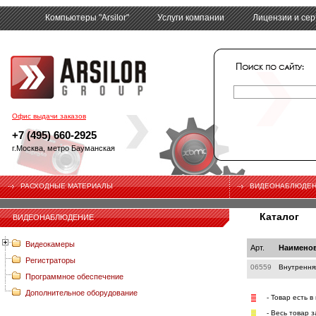
Компьютеры "Arsilor"
Услуги компании
Лицензии и се
tech
Офис выдачи заказов
+7 (495) 660-2925
г.Москва, метро Бауманская
РАСХОДНЫЕ МАТЕРИАЛЫ
ВИДЕОНАБЛЮДЕ
Каталог
ВИДЕОНАБЛЮДЕНИЕ
Видеокамеры
Арт.
Наимено
Регистраторы
06559
Внутрення
Программное обеспечение
Дополнительное оборудование
- Товар есть в
- Весь товар 