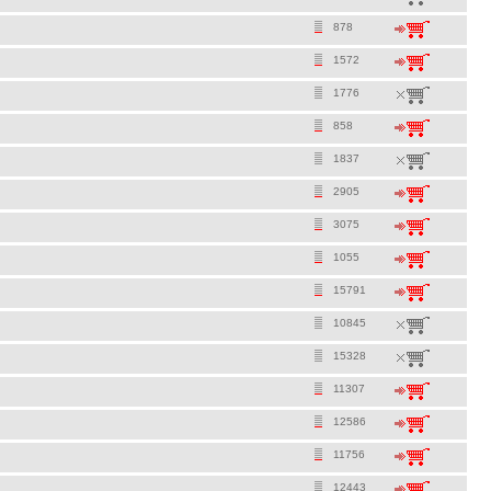
878
1572
1776
858
1837
2905
3075
1055
15791
10845
15328
11307
12586
11756
12443