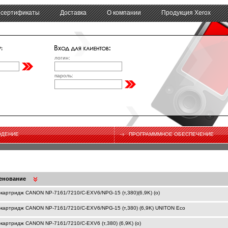
 сертификаты
Доставка
О компании
Продукция Xerox
логин:
пароль:
ЮДЕНИЕ
ПРОГРАМММНОЕ ОБЕСПЕЧЕНИЕ
енование
-картридж CANON NP-7161/7210/C-EXV6/NPG-15 (т,380)(6,9K) (o)
-картридж CANON NP-7161/7210/C-EXV6/NPG-15 (т,380) (6,9K) UNITON Eco
-картридж CANON NP-7161/7210/C-EXV6 (т,380) (6,9K) (o)