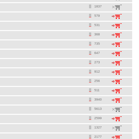
1837
579
531
368
735
647
273
912
256
511
3940
5613
2599
1327
2177