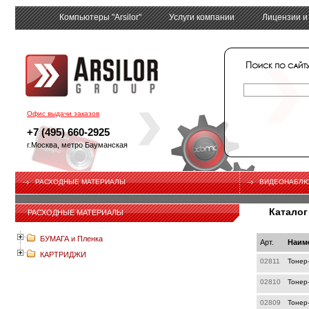
Компьютеры "Arsilor"
Услуги компании
Лицензии и
tech
Офис выдачи заказов
+7 (495) 660-2925
г.Москва, метро Бауманская
РАСХОДНЫЕ МАТЕРИАЛЫ
ВИДЕОНАБЛ
Каталог
РАСХОДНЫЕ МАТЕРИАЛЫ
БУМАГА и Пленка
Арт.
Наим
КАРТРИДЖИ
02811
Тонер
02810
Тонер
02809
Тонер