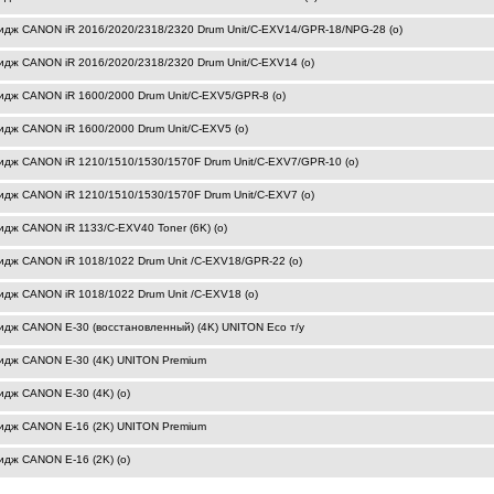
идж CANON iR 2016/2020/2318/2320 Drum Unit/C-EXV14/GPR-18/NPG-28 (o)
идж CANON iR 2016/2020/2318/2320 Drum Unit/C-EXV14 (o)
идж CANON iR 1600/2000 Drum Unit/C-EXV5/GPR-8 (o)
идж CANON iR 1600/2000 Drum Unit/C-EXV5 (o)
идж CANON iR 1210/1510/1530/1570F Drum Unit/C-EXV7/GPR-10 (o)
идж CANON iR 1210/1510/1530/1570F Drum Unit/C-EXV7 (o)
идж CANON iR 1133/C-EXV40 Toner (6K) (o)
идж CANON iR 1018/1022 Drum Unit /C-EXV18/GPR-22 (o)
идж CANON iR 1018/1022 Drum Unit /C-EXV18 (o)
идж CANON E-30 (восстановленный) (4K) UNITON Eco т/у
идж CANON E-30 (4K) UNITON Premium
идж CANON E-30 (4K) (o)
идж CANON E-16 (2K) UNITON Premium
идж CANON E-16 (2K) (o)