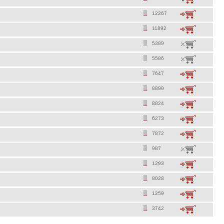
12267
11892
5389
5586
7647
8899
8824
6273
7872
987
1293
8028
1259
3742