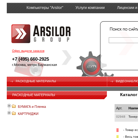
Компьютеры "Arsilor"
Услуги компании
Лицензии и
tech
Офис выдачи заказов
+7 (495) 660-2925
г.Москва, метро Бауманская
РАСХОДНЫЕ МАТЕРИАЛЫ
ВИДЕОНАБЛ
Каталог
РАСХОДНЫЕ МАТЕРИАЛЫ
БУМАГА и Пленка
Арт.
Наим
КАРТРИДЖИ
02948
Тонер
- Товар е
- Весь то