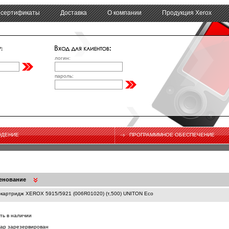
 сертификаты
Доставка
О компании
Продукция Xerox
логин:
пароль:
ЮДЕНИЕ
ПРОГРАМММНОЕ ОБЕСПЕЧЕНИЕ
енование
-картридж XEROX 5915/5921 (006R01020) (т,500) UNITON Eco
сть в наличии
вар зарезервирован