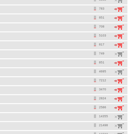
783
851
708
5103
817
749
851
4695
7212
3470
2824
2586
14355
21498