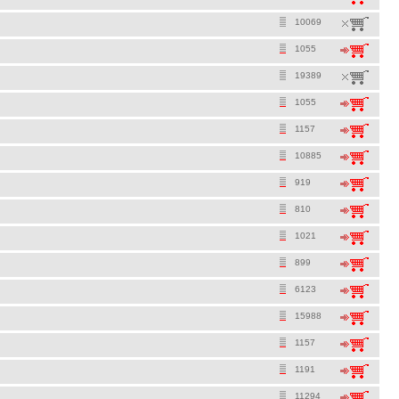
10069
1055
19389
1055
1157
10885
919
810
1021
899
6123
15988
1157
1191
11294