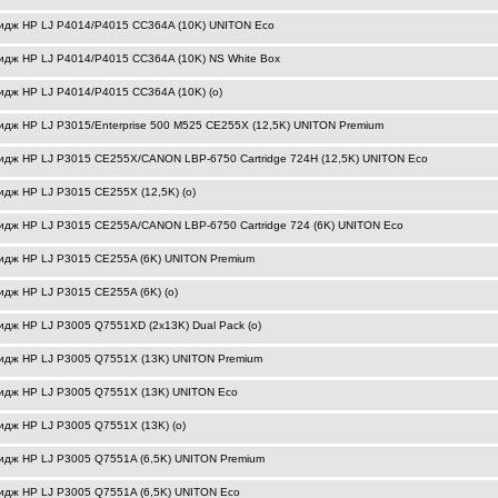
идж HP LJ P4014/P4015 CC364A (10K) UNITON Eco
идж HP LJ P4014/P4015 CC364A (10K) NS White Box
идж HP LJ P4014/P4015 CC364A (10K) (o)
идж HP LJ P3015/Enterprise 500 M525 CE255X (12,5K) UNITON Premium
идж HP LJ P3015 CE255X/CANON LBP-6750 Cartridge 724H (12,5K) UNITON Eco
идж HP LJ P3015 CE255X (12,5K) (o)
идж HP LJ P3015 CE255A/CANON LBP-6750 Cartridge 724 (6K) UNITON Eco
идж HP LJ P3015 CE255A (6K) UNITON Premium
идж HP LJ P3015 CE255A (6K) (o)
идж HP LJ P3005 Q7551XD (2х13K) Dual Pack (o)
идж HP LJ P3005 Q7551X (13K) UNITON Premium
идж HP LJ P3005 Q7551X (13K) UNITON Eco
идж HP LJ P3005 Q7551X (13K) (o)
идж HP LJ P3005 Q7551A (6,5K) UNITON Premium
идж HP LJ P3005 Q7551A (6,5K) UNITON Eco