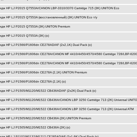
идж HP LJ P2015 Q7553A/CANON LBP-3310/3370 Cartridge 715 (3K) UNITON Eco
идж HP LJ P2015 Q7553A (восстановленный) (3K) UNITON Eco т/у
идж HP LJ P2015 Q7553A (3K) UNITON Premium
идж HP LJ P2015 Q7553A (3K) (o)
идж HP LJ P1566/P1606dn CE278AD/AF (2x2,1K) Dual Pack (o)
идж HP LJ P1566/P1606dn CE278A/CANON MF 4410/4450/4570/4580 Cartridge 728/LBP-6200 Ca
идж HP LJ P1566/P1606dn CE278A/CANON MF 4410/4450/4570/4580 Cartridge 728/LBP-6200 Ca
идж HP LJ P1566/P1606dn CE278A (2,1K) UNITON Premium
идж HP LJ P1566/P1606dn CE278A (2,1K) (o)
идж HP LJ P1505/M1120/M1522 CB436AD/AF (2x2K) Dual Pack (o)
идж HP LJ P1505/M1120/M1522 CB436A/CANON LBP 3250 Cartridge 713 (2K) Universal UNIT
идж HP LJ P1505/M1120/M1522 CB436A/CANON LBP 3250 Cartridge 713 (2K) Universal ATM
идж HP LJ P1505/M1120/M1522 CB436A (2K) UNITON Premium
идж HP LJ P1505/M1120/M1522 CB436A (2K) (o)
идж HP LJ P1102/M1132/M1212 CE285AD/AF (2x1,6K) Dual Pack (o)