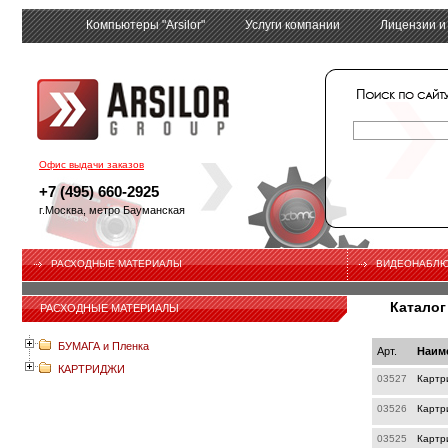
Компьютеры "Arsilor"
Услуги компании
Лицензии и
tech
Офис выдачи заказов
+7 (495) 660-2925
г.Москва, метро Бауманская
РАСХОДНЫЕ МАТЕРИАЛЫ
ВИДЕОНАБЛ
Каталог
РАСХОДНЫЕ МАТЕРИАЛЫ
БУМАГА и Пленка
Арт.
Наим
КАРТРИДЖИ
03527
Картр
03526
Картр
03525
Картр