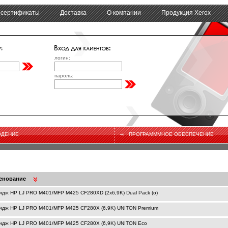
 сертификаты
Доставка
О компании
Продукция Xerox
логин:
пароль:
ЮДЕНИЕ
ПРОГРАМММНОЕ ОБЕСПЕЧЕНИЕ
енование
идж HP LJ PRO M401/MFP M425 CF280XD (2х6,9K) Dual Pack (o)
идж HP LJ PRO M401/MFP M425 CF280X (6,9K) UNITON Premium
идж HP LJ PRO M401/MFP M425 CF280X (6,9K) UNITON Eco