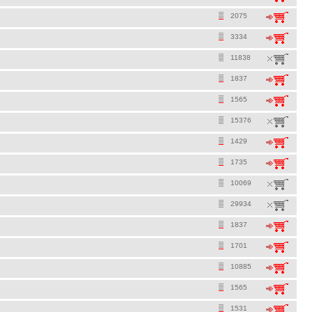
2075
3334
11838
1837
1565
15376
1429
1735
10069
29934
1837
1701
10885
1565
1531