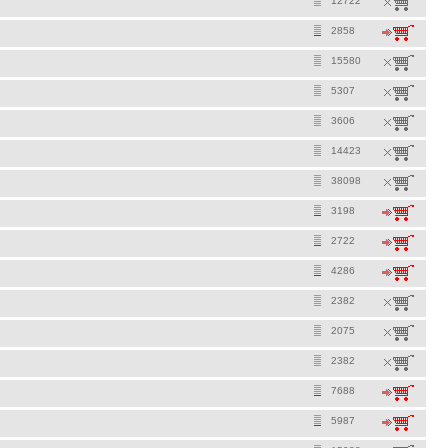
12722
2858
15580
5307
3606
14423
38098
3198
2722
4286
2382
2075
2382
7688
5987