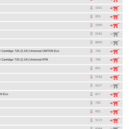
1021
953
1055
6191
8845
rtridge 726 (2,1K) Universal UNITON Eco
749
rtridge 726 (2,1K) Universal ATM
708
851
5783
9117
ON Eco
817
735
851
5171
8368