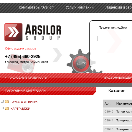
Компьютеры "Arsilor"
Услуги компании
Лицензии и се
tech
Офис выдачи заказов
+7 (495) 660-2925
г.Москва, метро Бауманская
РАСХОДНЫЕ МАТЕРИАЛЫ
ВИДЕОНАБЛЮДЕ
Каталог
РАСХОДНЫЕ МАТЕРИАЛЫ
БУМАГА и Пленка
Арт.
Наимено
КАРТРИДЖИ
03645
Тонер-карт
03644
Тонер-карт
03643
Тонер-карт