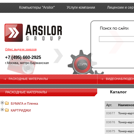
Компьютеры "Arsilor"
Услуги компании
Лицензии и се
tech
Офис выдачи заказов
+7 (495) 660-2925
г.Москва, метро Бауманская
РАСХОДНЫЕ МАТЕРИАЛЫ
ВИДЕОНАБЛЮДЕ
Каталог
РАСХОДНЫЕ МАТЕРИАЛЫ
БУМАГА и Пленка
Арт.
Наимено
КАРТРИДЖИ
03677
Тонер-кар
03676
Тонер-кар
03675
Тонер-кар