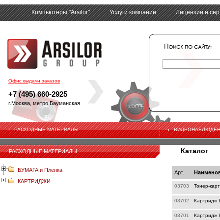
Компьютеры "Arsilor"
Услуги компании
Лицензии и се
tech
Офис выдачи заказов
+7 (495) 660-2925
г.Москва, метро Бауманская
РАСХОДНЫЕ МАТЕРИАЛЫ
ВИДЕОНАБЛЮДЕ
Каталог
РАСХОДНЫЕ МАТЕРИАЛЫ
БУМАГА и Пленка
Арт.
Наимено
КАРТРИДЖИ
03703
Тонер-карт
03702
Картридж R
03701
Картридж R