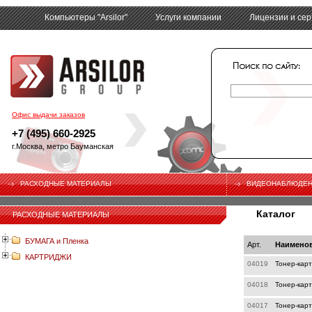
Компьютеры "Arsilor"
Услуги компании
Лицензии и се
tech
Офис выдачи заказов
+7 (495) 660-2925
г.Москва, метро Бауманская
РАСХОДНЫЕ МАТЕРИАЛЫ
ВИДЕОНАБЛЮДЕ
Каталог
РАСХОДНЫЕ МАТЕРИАЛЫ
БУМАГА и Пленка
Арт.
Наимено
КАРТРИДЖИ
04019
Тонер-карт
04018
Тонер-кар
04017
Тонер-карт