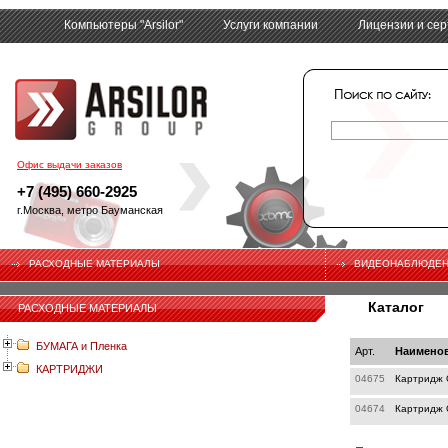
Компьютеры "Arsilor"
Услуги компании
Лицензии и се
tech
Офис выдачи заказов
+7 (495) 660-2925
г.Москва, метро Бауманская
РАСХОДНЫЕ МАТЕРИАЛЫ
ВИДЕОНАБЛЮДЕ
Каталог
РАСХОДНЫЕ МАТЕРИАЛЫ
БУМАГА и Пленка
Арт.
Наимено
КАРТРИДЖИ
04675
Картридж 
04674
Картридж 