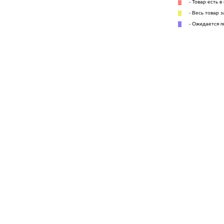
- Товар есть в
- Весь товар 
- Ожидается п