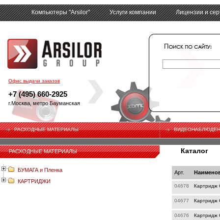
Компьютеры "Arsilor"
Услуги компании
Лицензии и се
tech
Офис выдачи заказов
+7 (495) 660-2925
г.Москва, метро Бауманская
РАСХОДНЫЕ МАТЕРИАЛЫ
ВИДЕОНАБЛЮДЕ
Каталог
РАСХОДНЫЕ МАТЕРИАЛЫ
БУМАГА и Пленка
Арт.
Наимено
КАРТРИДЖИ
04678
Картридж O
04677
Картридж 
04676
Картридж 