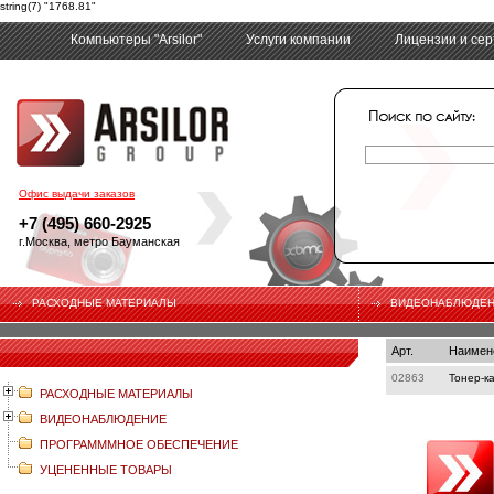
string(7) "1768.81"
Компьютеры "Arsilor"
Услуги компании
Лицензии и се
tech
Офис выдачи заказов
+7 (495) 660-2925
г.Москва, метро Бауманская
РАСХОДНЫЕ МАТЕРИАЛЫ
ВИДЕОНАБЛЮДЕ
Арт.
Наимен
02863
Тонер-к
РАСХОДНЫЕ МАТЕРИАЛЫ
ВИДЕОНАБЛЮДЕНИЕ
ПРОГРАМММНОЕ ОБЕСПЕЧЕНИЕ
УЦЕНЕННЫЕ ТОВАРЫ