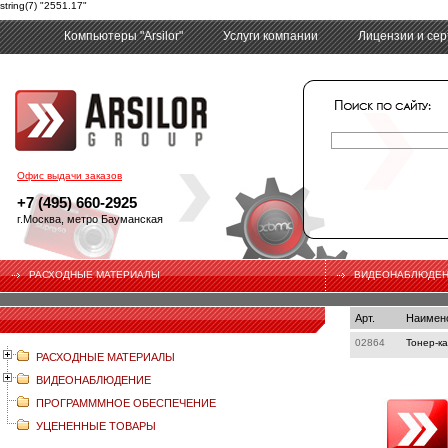
string(7) "2551.17"
Компьютеры "Arsilor"
Услуги компании
Лицензии и се
tech
Офис выдачи заказов
+7 (495) 660-2925
г.Москва, метро Бауманская
РАСХОДНЫЕ МАТЕРИАЛЫ
ВИДЕОНАБЛЮДЕ
Арт.
Наимен
02864
Тонер-к
РАСХОДНЫЕ МАТЕРИАЛЫ
ВИДЕОНАБЛЮДЕНИЕ
ПРОГРАМММНОЕ ОБЕСПЕЧЕНИЕ
УЦЕНЕННЫЕ ТОВАРЫ