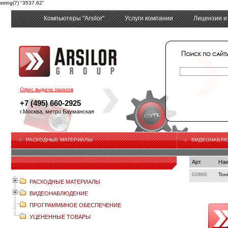
string(7) "3537.62"
Компьютеры "Arsilor"
Услуги компании
Лицензии и
tech
Офис выдачи заказов
+7 (495) 660-2925
г.Москва, метро Бауманская
РАСХОДНЫЕ МАТЕРИАЛЫ
ВИДЕОНАБЛ
Арт.
Наи
02866
Тон
РАСХОДНЫЕ МАТЕРИАЛЫ
ВИДЕОНАБЛЮДЕНИЕ
ПРОГРАМММНОЕ ОБЕСПЕЧЕНИЕ
УЦЕНЕННЫЕ ТОВАРЫ