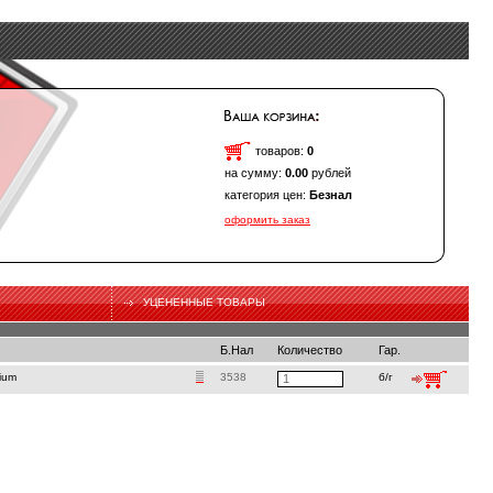
товаров:
0
на сумму:
0.00
рублей
категория цен:
Безнал
оформить заказ
УЦЕНЕННЫЕ ТОВАРЫ
Б.Нал
Количество
Гар.
ium
3538
б/г