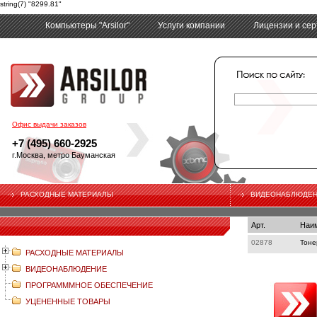
string(7) "8299.81"
Компьютеры "Arsilor"
Услуги компании
Лицензии и се
tech
Офис выдачи заказов
+7 (495) 660-2925
г.Москва, метро Бауманская
РАСХОДНЫЕ МАТЕРИАЛЫ
ВИДЕОНАБЛЮДЕ
Арт.
Наи
02878
Тоне
РАСХОДНЫЕ МАТЕРИАЛЫ
ВИДЕОНАБЛЮДЕНИЕ
ПРОГРАМММНОЕ ОБЕСПЕЧЕНИЕ
УЦЕНЕННЫЕ ТОВАРЫ