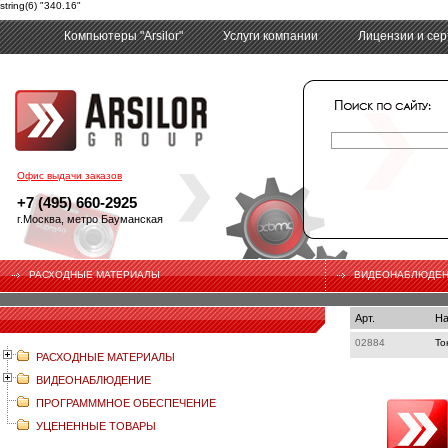
string(6) "340.16"
Компьютеры "Arsilor"
Услуги компании
Лицензии и се
tech
Офис выдачи заказов
+7 (495) 660-2925
г.Москва, метро Бауманская
РАСХОДНЫЕ МАТЕРИАЛЫ
ВИДЕОНАБЛЮДЕ
Арт.
На
02884
То
РАСХОДНЫЕ МАТЕРИАЛЫ
ВИДЕОНАБЛЮДЕНИЕ
ПРОГРАМММНОЕ ОБЕСПЕЧЕНИЕ
УЦЕНЕННЫЕ ТОВАРЫ