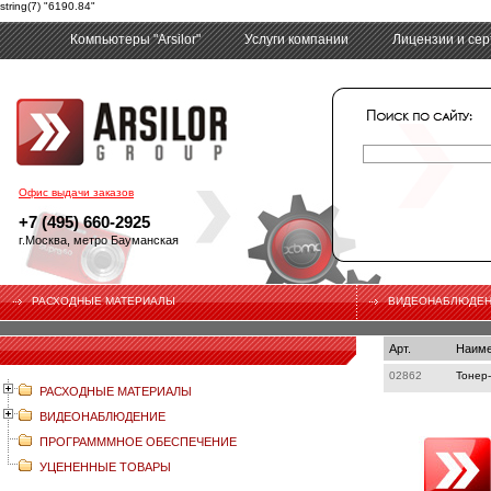
string(7) "6190.84"
Компьютеры "Arsilor"
Услуги компании
Лицензии и се
tech
Офис выдачи заказов
+7 (495) 660-2925
г.Москва, метро Бауманская
РАСХОДНЫЕ МАТЕРИАЛЫ
ВИДЕОНАБЛЮДЕ
Арт.
Наиме
02862
Тонер-
РАСХОДНЫЕ МАТЕРИАЛЫ
ВИДЕОНАБЛЮДЕНИЕ
ПРОГРАМММНОЕ ОБЕСПЕЧЕНИЕ
УЦЕНЕННЫЕ ТОВАРЫ