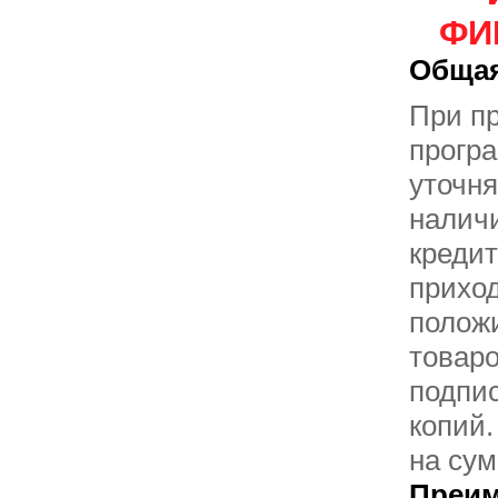
ФИН
Общая
При пр
прогр
уточня
налич
кредит
приход
положи
товаро
подпис
копий.
на су
Преим