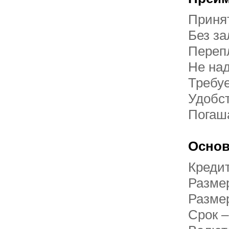
Принят
Без за
Перепл
Не над
Требуе
Удобст
Погаш
Основ
Кредит
Размер
Размер
Срок –