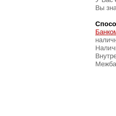
Вы зна
Спосо
Банко
налич
Налич
Внутр
Межбан