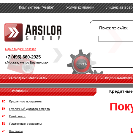
Компьютеры "Arsilor"
Услуги компании
Лицензии и се
tech
Офис выдачи заказов
+7 (495) 660-2925
г.Москва, метро Бауманская
РАСХОДНЫЕ МАТЕРИАЛЫ
ВИДЕОНАБЛЮДЕ
Кредитные
О компании
Кредитные программы
Пок
Публичный Договор-оферта
Прайс-лист
Платежные реквизиты
Контакты