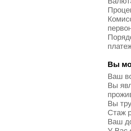
Валют
Процен
Комисс
перво
Поряд
плате
Вы мо
Ваш во
Вы яв
прожи
Вы тр
Стаж р
Ваш до
У Вас 