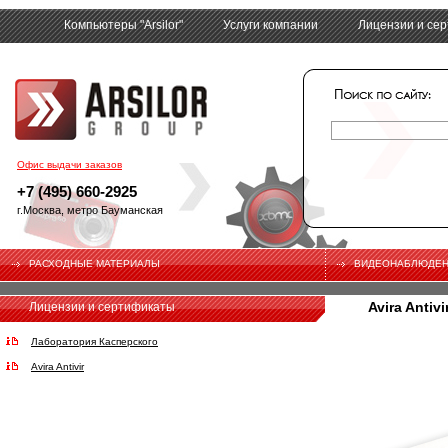
Компьютеры "Arsilor"
Услуги компании
Лицензии и се
tech
Офис выдачи заказов
+7 (495) 660-2925
г.Москва, метро Бауманская
РАСХОДНЫЕ МАТЕРИАЛЫ
ВИДЕОНАБЛЮДЕ
Avira Antivi
Лицензии и сертификаты
Лаборатория Касперского
Avira Antivir